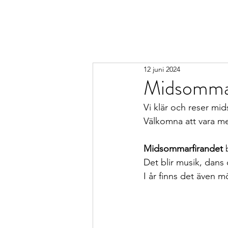
Barabornas
intresseförening
12 juni 2024
Midsomma
Vi klär och reser mi
Välkomna att vara m
Midsommarfirandet 
Det blir musik, dans o
I år finns det även m