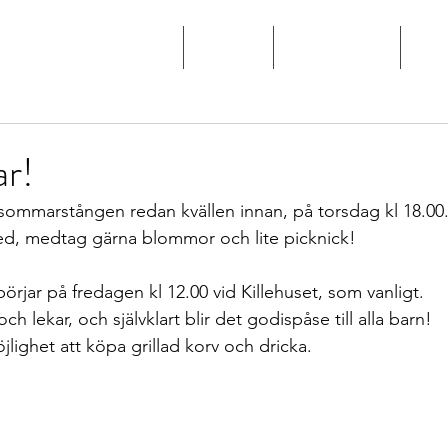
Hem
Aktuellt
Detta händer
För
r!
dsommarstången redan kvällen innan, på torsdag kl 18.00.
ed, medtag gärna blommor och lite picknick!
börjar på fredagen kl 12.00 vid Killehuset, som vanligt.
ch lekar, och självklart blir det godispåse till alla barn!
öjlighet att köpa grillad korv och dricka.