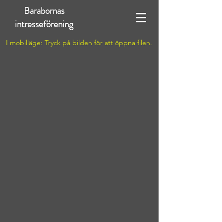
Barabornas
intresseförening
I mobilläge: Tryck på bilden för att öppna filen.