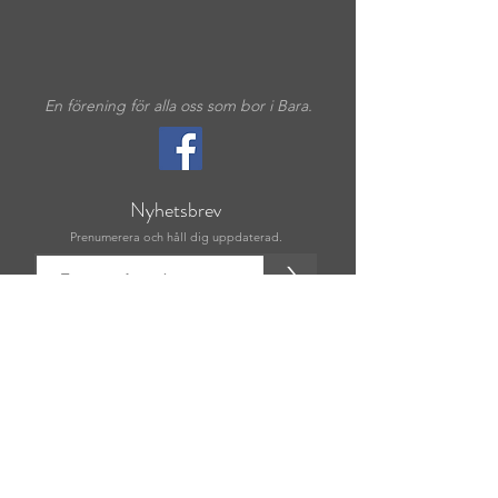
En förening för alla oss som bor i Bara.
Nyhetsbrev
Prenumerera och håll dig uppdaterad.
>
Copyright ©2020 All rights reserved