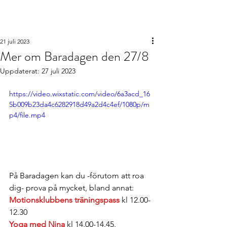
Barabornas
intresseförening
21 juli 2023
Mer om Baradagen den 27/8
Uppdaterat:
27 juli 2023
https://video.wixstatic.com/video/6a3acd_16
5b009b23da4c6282918d49a2d4c4ef/1080p/m
p4/file.mp4
På Baradagen kan du -förutom att roa 
dig- prova på mycket, bland annat: 
Motionsklubbens träningspass
 kl 12.00-
12.30
Yoga med Nina
 kl 14.00-14.45. 