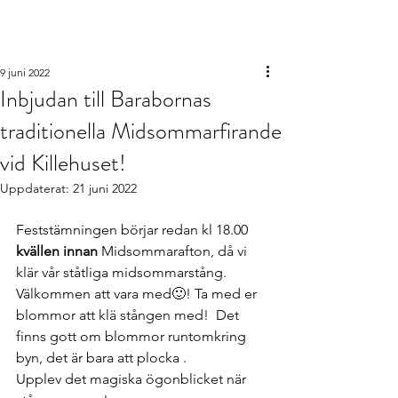
Barabornas
intresseförening
9 juni 2022
Inbjudan till Barabornas
traditionella Midsommarfirande
vid Killehuset!
Uppdaterat:
21 juni 2022
Feststämningen börjar redan kl 18.00 
kvällen innan
 Midsommarafton, då vi 
klär vår ståtliga midsommarstång. 
Välkommen att vara med🙂! Ta med er 
blommor att klä stången med!  Det 
finns gott om blommor runtomkring 
byn, det är bara att plocka .
Upplev det magiska ögonblicket när 