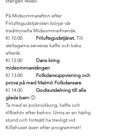
stången reses!
På Midsommarafton efter 
Friluftsgudstjänsten börjar vår 
traditionella Midsommarfirande.
Kl 10.00          
 Friluftsgudstjänst.
 Till 
deltagarna serveras kaffe och kaka 
efteråt.
Kl 12.00           
Dans kring 
midsommarstången
Kl 13.00           
Folkdansuppvisning och 
prova på med Malmö Folkdansare
Kl 14.00           
Godisutdelning till alla 
glada barn
 🙂
Ta med er picknickkorg, kaffe och 
tillbehör efter behov. Unna er en härlig 
stund och fortsätt ha trevligt vid 
Killehuset även efter programmet!