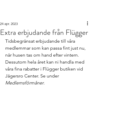
Barabornas
intresseförening
24 apr. 2023
Extra erbjudande från Flügger
Tidsbegränsat erbjudande till våra 
medlemmar som kan passa fint just nu, 
när husen tas om hand efter vintern. 
Dessutom hela året kan ni handla med 
våra fina rabatter i Flügger butiken vid 
Jägersro Center. Se under 
Medlemsförmåner
.