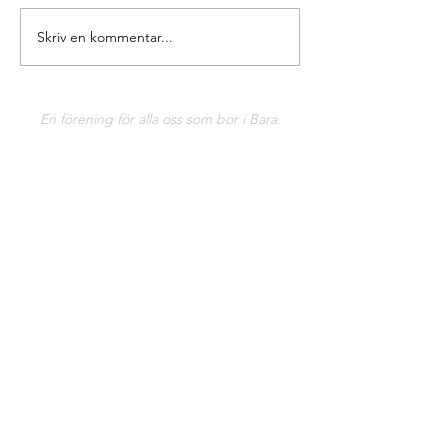
Skriv en kommentar...
En förening för alla oss som bor i Bara.
Nyhetsbrev
Prenumerera och håll dig uppdaterad.
>
Copyright ©2020 All rights reserved