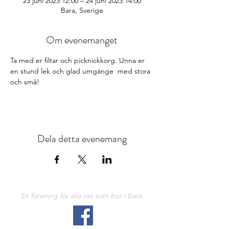
23 juni 2023 12:00 – 24 juni 2023 14:00
Bara, Sverige
Om evenemanget
Ta med er filtar och picknickkorg. Unna er 
en stund lek och glad umgänge  med stora 
och små!
Dela detta evenemang
En förening för alla oss som bor i Bara.