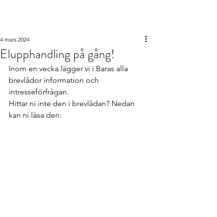
Barabornas
intresseförening
4 mars 2024
Elupphandling på gång!
Inom en vecka lägger vi i Baras alla 
brevlådor information och 
intresseförfrågan.
Hittar ni inte den i brevlådan? Nedan 
kan ni läsa den: