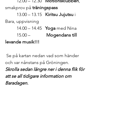
 	12.00 – 12.30   
Motionsklubben
, 
smakprov på 
träningspass
 	13.00 – 13.15   
Kiritsu Jujutsu
 i 
Bara, uppvisning
 	14.00 – 14.45   
Yoga 
med Nina
 	15.00 –              
Mogendans till 
levande musik!!!
 Se på kartan nedan vad som händer 
och var nånstans på Gröningen.  
Skrolla sedan längre ner i denna flik för 
att se all tidigare information om 
Baradagen.