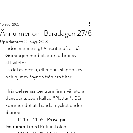
Barabornas
intresseförening
15 aug. 2023
Ännu mer om Baradagen 27/8
Uppdaterat:
22 aug. 2023
Tiden närmar sig! Vi väntar på er på 
Gröningen med ett stort utbud av 
aktiviteter. 
Ta del av dessa, eller bara slappna av 
och njut av åsynen från era filtar. 
I händelsernas centrum finns vår stora 
dansbana, även kallad "Plattan". Där 
kommer det att hända mycket under 
dagen: 
	11.15 – 11.55   
Prova på 
instrument
 med Kulturskolan